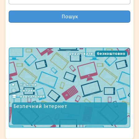
Пошук
редагувати:
безкоштовно
підлітки
онлайн
навчальний
Безпечний Інтернет