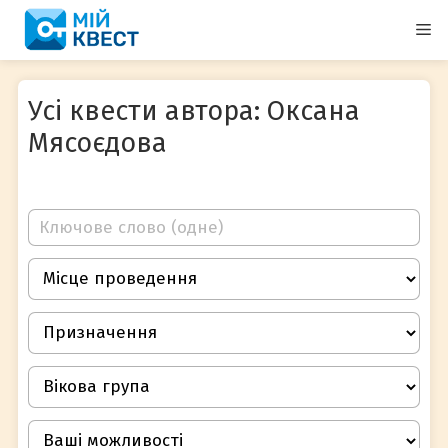
Перейти
М
до
вмісту
Усі квести автора: Оксана
Мясоєдова