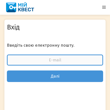
Перейти
М
до
вмісту
Вхід
Введіть свою електронну пошту.
Далі