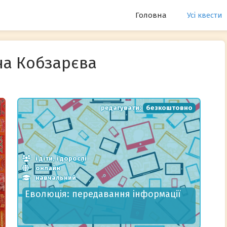
Головна
Усі квести
яна Кобзарєва
редагувати:
безкоштовно
і діти, і дорослі
онлайн
навчальний
Еволюція: передавання інформації