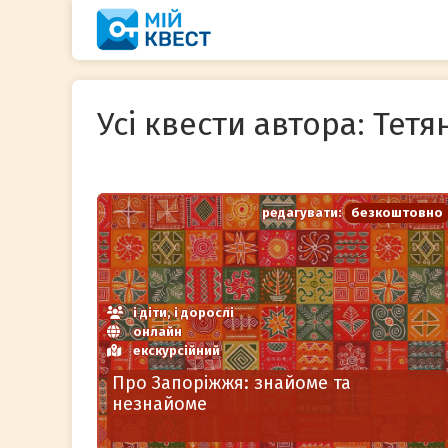
Перейти
до
вмісту
Усі квести автора: Тет
редагувати:
безкоштовно
і діти, і дорослі
онлайн
екскурсійний
Про Запоріжжя: знайоме та
незнайоме