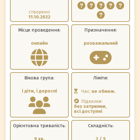
створено
11.10.2022
Місце проведення:
Призначення:
онлайн
розважальний
Вікова група:
Ліміти:
і діти, і дорослі
Час:
не обмеж.
Підказки:
без затримки,
всі доступні
Орієнтовна тривалість:
Складність:
9 хв.
2 / 5