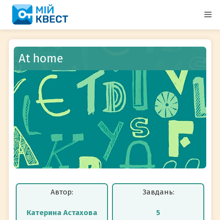
Перейти
М
до
вмісту
At home
Автор:
Завдань:
Катерина Астахова
5