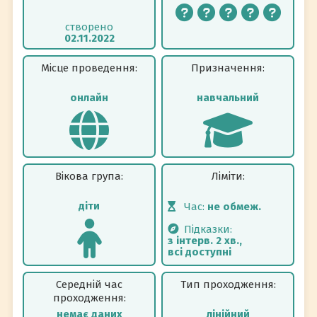
створено
02.11.2022
Місце проведення:
Призначення:
онлайн
навчальний
Вікова група:
Ліміти:
діти
Час:
не обмеж.
Підказки:
з інтерв. 2 хв.,
всі доступні
Середній час
Тип проходження:
проходження:
немає даних
лінійний