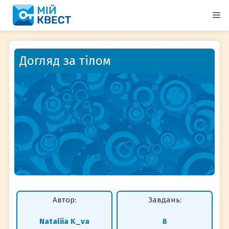
Перейти
М
до
вмісту
Догляд за тілом
Автор:
Завдань:
Nataliіa K_va
8