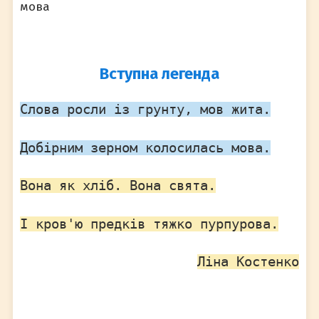
мова
Вступна легенда
Слова росли із грунту, мов жита.
Добірним зерном колосилась мова.
Вона як хліб. Вона свята.
І кров'ю предків тяжко пурпурова.
Ліна Костенко