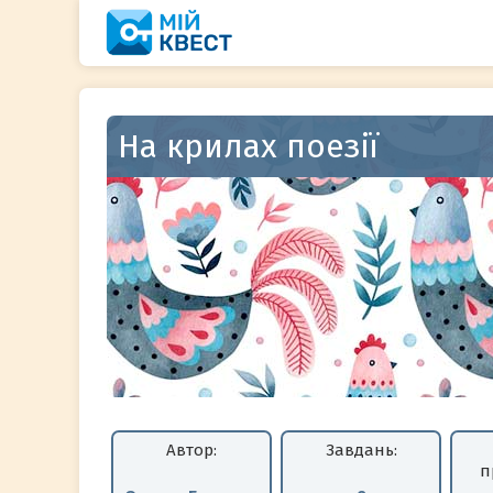
Перейти
до
вмісту
На крилах поезії
Автор:
Завдань:
п