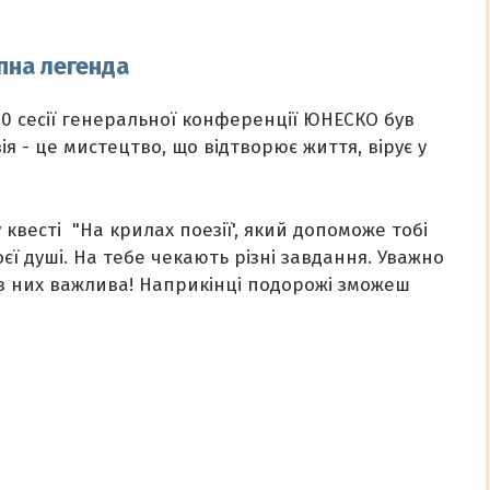
пна легенда
30 сесії генеральної конференції ЮНЕСКО був
ія - це мистецтво, що відтворює життя, вірує у
квесті "На крилах поезії', який допоможе тобі
єї душі. На тебе чекають різні завдання. Уважно
 з них важлива! Наприкінці подорожі зможеш