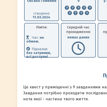
Оксана Гоменюк
9
у
створено
11.03.2024
Ліміти:
Середній час
проходження:
пр
немає даних
Час:
не
обмеж.
Підказки:
без затримки,
всі доступні
П
Це квест у приміщенні з 9 завданнями на
Завдання потрібно проходити послідовно.
нота якої - частина твого життя.