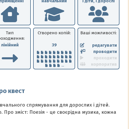
 приміщенні
навчальний
і діти, і дорослі
Тип
Створено копій:
Ваші можливості:
оходження:
лінійний
39
редагувати
проводити
проходити
корпоратив
...
ро квест
вчального спрямування для дорослих і дітей.
 Про зміст: Поезія - це своєрідна музика, кожна