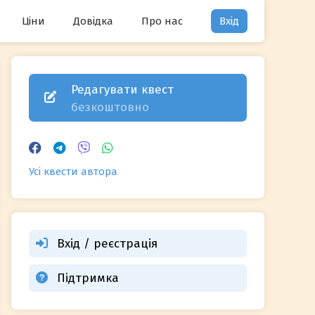
Ціни
Довідка
Про нас
Вхід
Редагувати квест
безкоштовно
Усі квести автора
Вхід / реєстрація
Підтримка