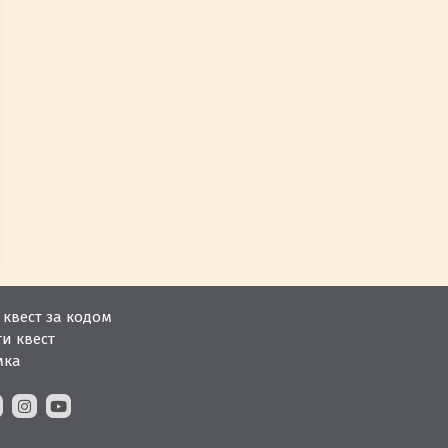
квест за кодом
и квест
мка