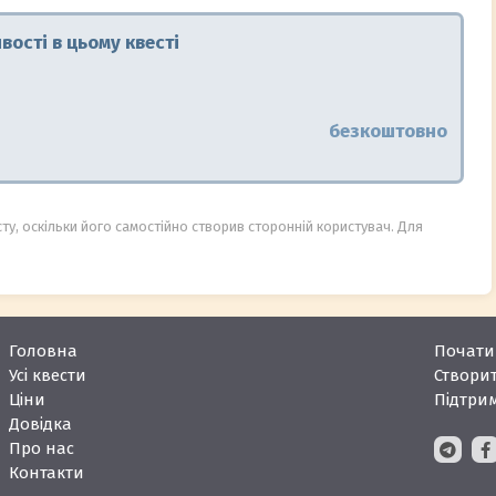
ості в цьому квесті
безкоштовно
сту, оскільки його самостійно створив сторонній користувач. Для
Головна
Почати 
Усі квести
Створит
Ціни
Підтри
Довідка
Про нас
Контакти